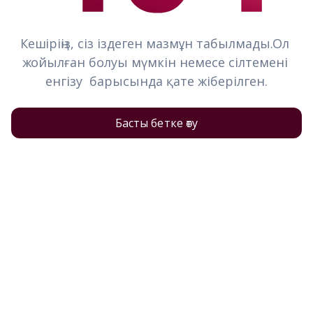
Кешіріңіз, сіз іздеген мазмұн табылмады.Ол 
жойылған болуы мүмкін немесе сілтемені 
енгізу  барысында қате жіберілген.
Басты бетке өту