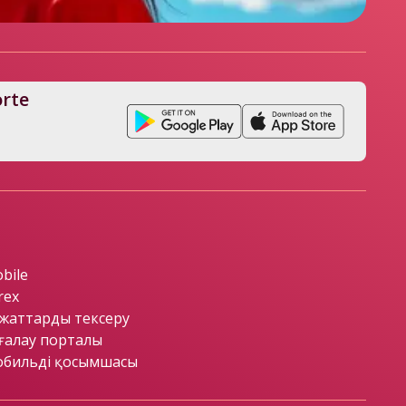
rte
bile
rex
жаттарды тексеру
ғалау порталы
бильді қосымшасы