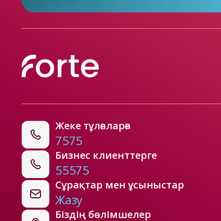
Жеке тұлғаларға
7575
Бизнес клиенттерге
55575
Сұрақтар мен ұсыныстар
Жазу
Біздің бөлімшелер