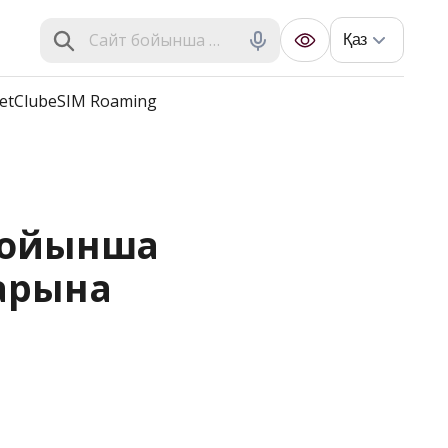
Қаз
et
Club
eSIM Roaming
бойынша 
арына 