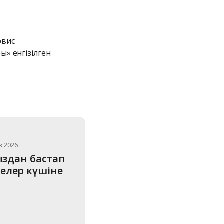
вис 
 енгізілген 
з 2026
ыздан бастап 
лер күшіне 