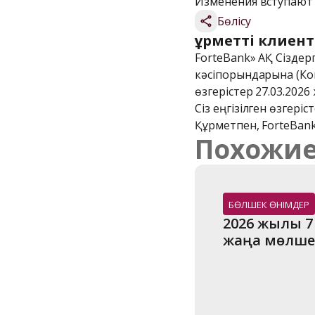
Изменения вступают в 
Бөлісу
Құрметті клиент
ForteBank» АҚ Сіздер
кәсіпорындарына (Ко
өзгерістер 27.03.2026
Сіз еңгізілген өзгеріс
Құрметпен, ForteBank
Похожие
БӨЛШЕК ӨНІМДЕР
2026 жылғы 7