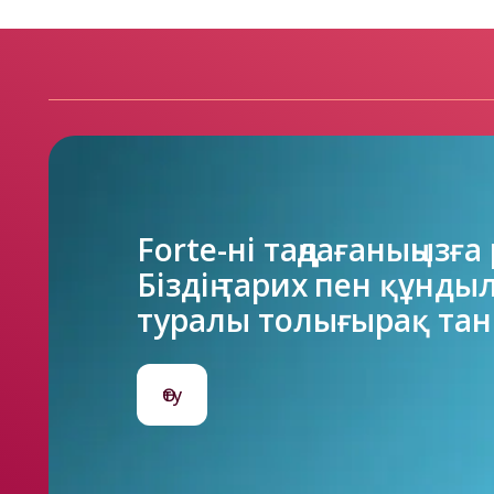
Forte-ні таңдағаныңызға 
Біздің тарих пен құнды
туралы толығырақ тан
Өту