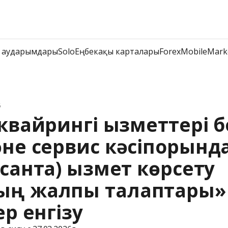
 аударымдары
Solo
Еңбекақы карталары
Forex
Mobile
Mark
6
квайрингі қызметтері 
әне сервис кәсіпорынд
антқа) қызмет көрсету 
ң жалпы талаптары» 
ер енгізу