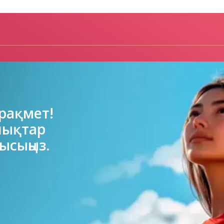
рақмет!

лықтар

ысыңыз.