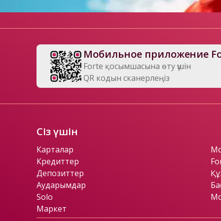
Мобильное приложение Fo
Forte қосымшасына өту үшін

QR кодын сканерлеңіз
Сіз үшін
Карталар
Mo
Кредиттер
Fo
Депозиттер
Құ
Аударымдар
Ба
Solo
Мо
Маркет