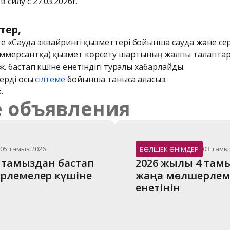
силу с 27.03.2026г.
тер,
ге «Сауда эквайрингі қызметтері бойынша сауда және сер
ммерсантқа) қызмет көрсету шартының жалпы талаптары»
 ж. бастап күшіне енетіндігі туралы хабарлайды.
терді осы 
сілтеме
 бойынша таныса аласыз.
.
 объявления
05 тамыз 2026
03 тамы
БӨЛШЕК ӨНІМДЕР
 тамыздан бастап 
2026 жылғы 4 там
жаңа мөлшерлемелер күшіне 
жаңа мөлшерлеме
енетінін 