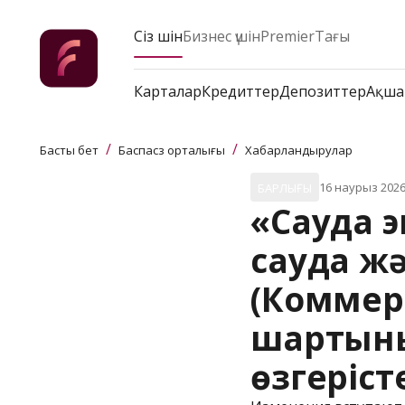
Сіз үшін
Бизнес үшін
Premier
Тағы
Карталар
Кредиттер
Депозиттер
Ақша
/
/
Басты бет
Баспасөз орталығы
Хабарландырулар
16 наурыз 202
БАРЛЫҒЫ
«Сауда э
сауда ж
(Коммерс
шартыны
өзгеріст