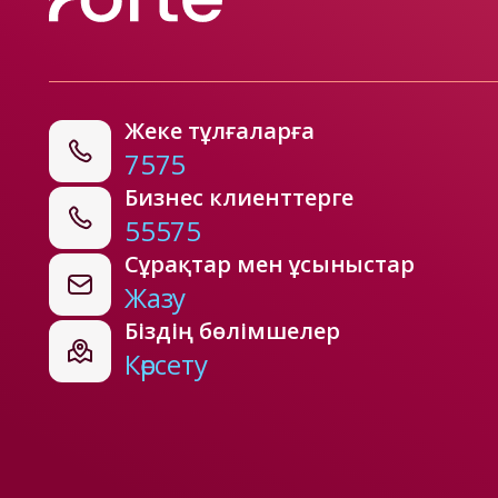
Жеке тұлғаларға
7575
Бизнес клиенттерге
55575
Сұрақтар мен ұсыныстар
Жазу
Біздің бөлімшелер
Көрсету