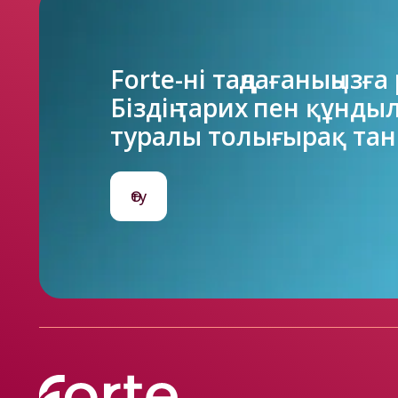
Forte-ні таңдағаныңызға 
Біздің тарих пен құнды
туралы толығырақ тан
Өту