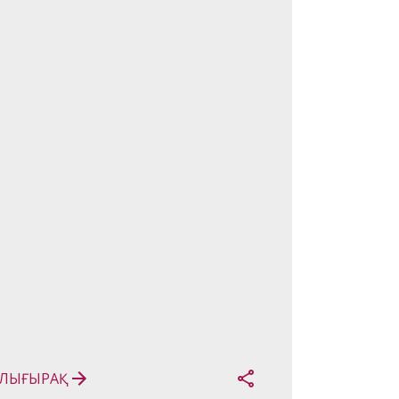
оммерсантқа) қызмет 
рсету шартының жалпы 
лаптары» өзгерістер енгізу
ЛЫҒЫРАҚ