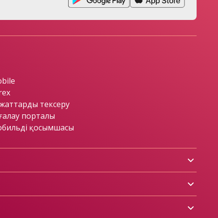
bile
rex
жаттарды тексеру
ғалау порталы
бильді қосымшасы