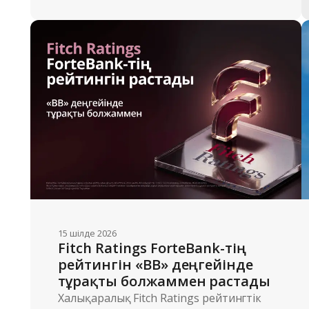
15 шілде 2026
Fitch Ratings ForteBank-тің 
рейтингін «BB» деңгейінде 
тұрақты болжаммен растады 
Халықаралық Fitch Ratings рейтингтік