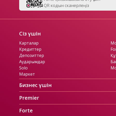
QR кодын сканерлеңіз
Сіз үшін
Карталар
Mo
Кредиттер
Fo
Депозиттер
Құ
Аударымдар
Ба
Solo
Мо
Маркет
Бизнес үшін
Premier
Forte