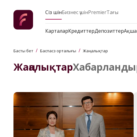
Сіз үшін
Бизнес үшін
Premier
Тағы
Карталар
Кредиттер
Депозиттер
Ақша
/
/
Басты бет
Баспасөз орталығы
Жаңалықтар
Жаңалықтар
Хабарланды