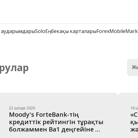
 аударымдары
Solo
Еңбекақы карталары
Forex
Mobile
Mark
рулар
Ж
22 шілде 2026
16 
Moody's ForteBank-тің 
«С
кредиттік рейтингін тұрақты 
қы
болжаммен Ba1 деңгейіне 
жә
дейін көтерді
кә