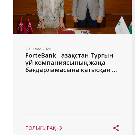
29 шілде 2026
ForteBank - Қазақстан Тұрғын 
үй компаниясының жаңа 
бағдарламасына қатысқан 
алғашқы банк
ТОЛЫҒЫРАҚ