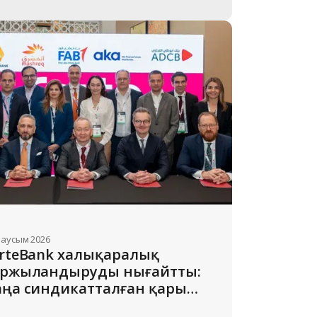
маусым 2026
rteBank халықаралық 
ржыландыруды нығайтты: 
ңа синдикатталған қарыз 
лемі $300 млн