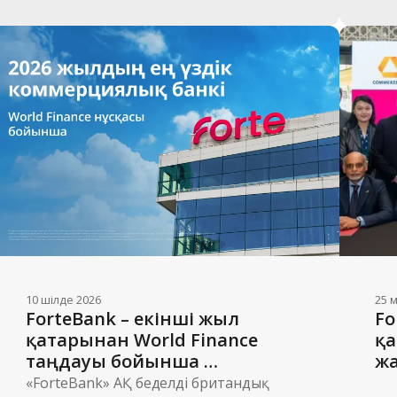
10 шілде 2026
25 
ForteBank – екінші жыл 
Fo
қатарынан World Finance 
қа
таңдауы бойынша 
жа
Қазақстанның үздік 
кө
«ForteBank» АҚ беделді британдық