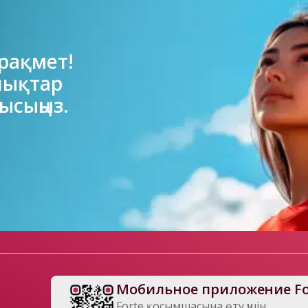
рақмет!

лықтар

ысыңыз.
Мобильное приложение Fo
Forte қосымшасына өту үшін
