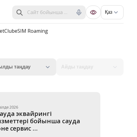
Қаз
et
Club
eSIM Roaming
ылды таңдау
Айды таңдау
шілде 2026
ауда эквайрингі 
зметтері бойынша сауда 
не сервис 
сіпорындарына 