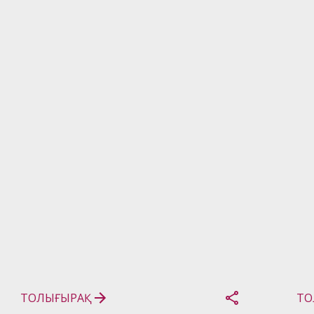
(К
кө
та
ТОЛЫҒЫРАҚ
ТО